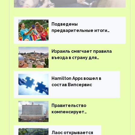
Подведены
предварительные итоги
детского кешбэка
Израиль смягчает правила
въезда в страну для
иностранцев
Hamilton Apps вошел в
состав Випсервис
Правительство
компенсирует
туроператорам затраты на
вывоз россиян из-за рубежа
Лаос открывается