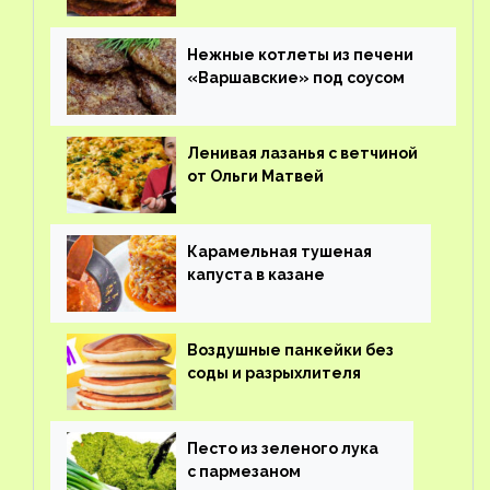
Нежные котлеты из печени
«Варшавские» под соусом
Ленивая лазанья с ветчиной
от Ольги Матвей
Карамельная тушеная
капуста в казане
Воздушные панкейки без
соды и разрыхлителя
Песто из зеленого лука
с пармезаном