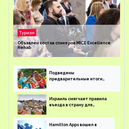
Туризм
Объявлен состав спикеров MICE Excellence
Rehab
Подведены
предварительные итоги
детского кешбэка
Израиль смягчает правила
въезда в страну для
иностранцев
Hamilton Apps вошел в