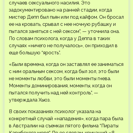
случаев сексуального насилия. Это
задокументировано на ранней стадии, когда
мистер Депп был пьян или под кайфом. Он бросал
ее на кровать, срывал с нее ночную рубашку и
пытался заняться с ней сексом”, — уточнила она.
По словам психолога, когда у Деппа в таких
случаях «ничего не получалось», он приходил в
еще большую “ярость”.
«Были времена, когда он заставлял ее заниматься
с ним оральным сексом, когда был зол, это были
не моменты любви, это были моменты гнева.
Моменты доминирования, моменты, когда он
пытался получить над ней контроль”, —
утверждала Хьюз.
В своих показаниях психолог указала на
конкретный случай «нападения», когда пара была
в Австралии на съемках пятого фильма “Пираты
Карибского моря”. По ее словам, кричащий «Я