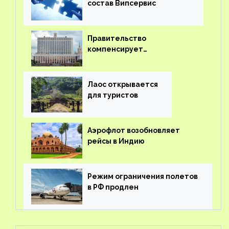
состав Випсервис
Правительство
компенсирует
туроператорам затраты на
вывоз россиян из-за рубежа
Лаос открывается
для туристов
Аэрофлот возобновляет
рейсы в Индию
Режим ограничения полетов
в РФ продлен