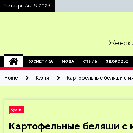
Skip
Четверг, Авг 6, 2026
to
content
Женски
КОСМЕТИКА
МОДА
СТИЛЬ
ЗДОРОВЬЕ
Home
Кухня
Картофельные беляши с мя
Кухня
Картофельные беляши с м