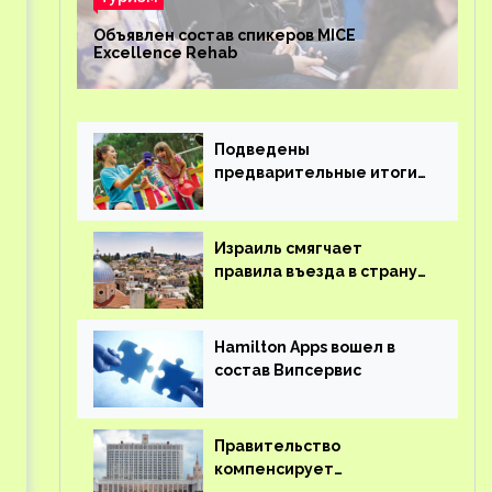
Объявлен состав спикеров MICE
Excellence Rehab
Подведены
предварительные итоги
детского кешбэка
Израиль смягчает
правила въезда в страну
для иностранцев
Hamilton Apps вошел в
состав Випсервис
Правительство
компенсирует