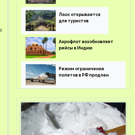
туроператорам затраты
на вывоз россиян из-за
рубежа
Лаос открывается
для туристов
е
Аэрофлот возобновляет
рейсы в Индию
Режим ограничения
полетов в РФ продлен