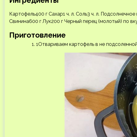
Ингредиенты
Картофель400 г Сахар1 ч. л. Соль3 ч. л. Подсолнечно
Свинина600 г Лук200 г Черный перец (молотый) по в
Приготовление
1Отвариваем картофель в не подсоленной