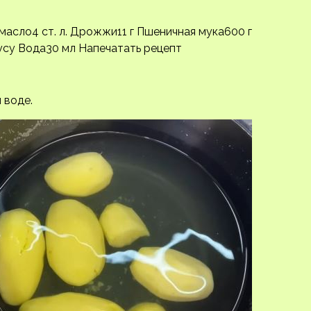
е масло4 ст. л. Дрожжи11 г Пшеничная мука600 г
кусу Вода30 мл
Напечатать рецепт
 воде.