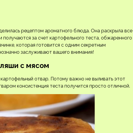
оделилась рецептом ароматного блюда. Она раскрыла все
и получаются за счет картофельного теста, обжаренного
ачинке, которая готовится с одним секретным
нозначно заслуживают вашего внимания!
еляши с мясом
 картофельный отвар. Потому важно не выливать этот
отваром консистенция теста получится просто отличной.