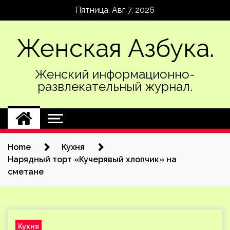
Skip
Пятница, Авг 7, 2026
to
content
Женская Азбука.
Женский информационно-
развлекательный журнал.
Home
Кухня
Нарядный торт «Кучерявый хлопчик» на
сметане
Кухня