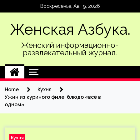
Skip
Воскресенье, Авг 9, 2026
to
content
Женская Азбука.
Женский информационно-
развлекательный журнал.
Home
Кухня
Ужин из куриного филе: блюдо «всё в
одном»
Кухня