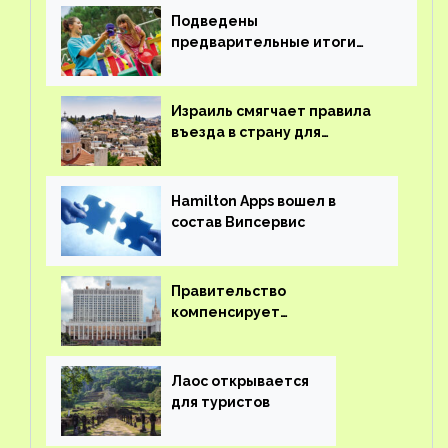
Подведены
предварительные итоги
детского кешбэка
Израиль смягчает правила
въезда в страну для
иностранцев
Hamilton Apps вошел в
состав Випсервис
Правительство
компенсирует
туроператорам затраты на
вывоз россиян из-за рубежа
Лаос открывается
для туристов