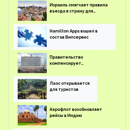
Израиль смягчает правила
въезда в страну для
иностранцев
Hamilton Apps вошел в
состав Випсервис
Правительство
компенсирует
туроператорам затраты на
вывоз россиян из-за рубежа
Лаос открывается
для туристов
Аэрофлот возобновляет
рейсы в Индию