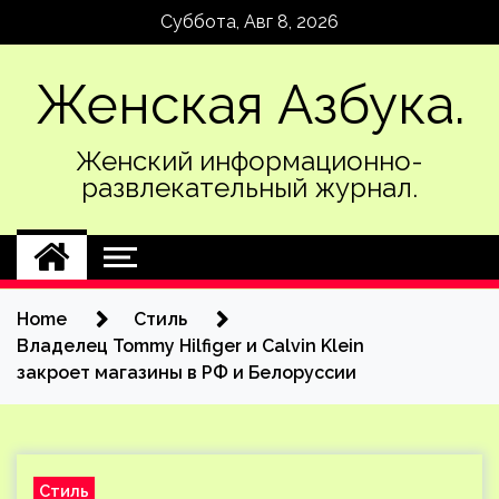
Skip
Суббота, Авг 8, 2026
to
content
Женская Азбука.
Женский информационно-
развлекательный журнал.
Home
Стиль
Владелец Tommy Hilfiger и Calvin Klein
закроет магазины в РФ и Белоруссии
Стиль