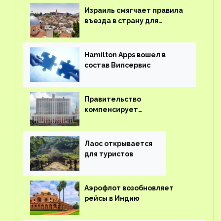
Израиль смягчает правила
въезда в страну для
иностранцев
Hamilton Apps вошел в
состав Випсервис
Правительство
компенсирует
туроператорам затраты на
вывоз россиян из-за рубежа
Лаос открывается
для туристов
Аэрофлот возобновляет
рейсы в Индию