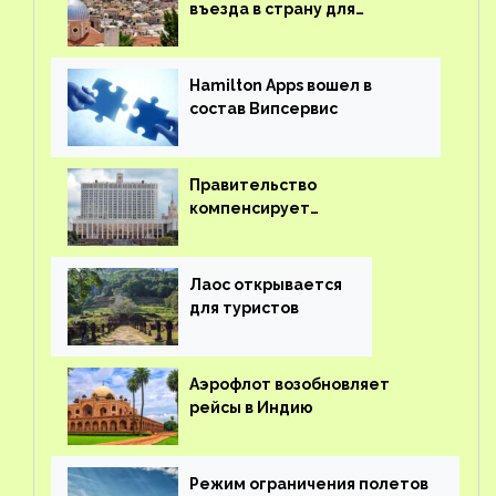
въезда в страну для
иностранцев
Hamilton Apps вошел в
состав Випсервис
Правительство
компенсирует
туроператорам затраты на
вывоз россиян из-за рубежа
Лаос открывается
для туристов
Аэрофлот возобновляет
рейсы в Индию
Режим ограничения полетов