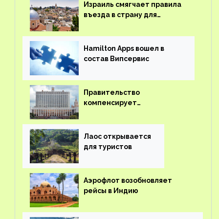
Израиль смягчает правила
въезда в страну для
иностранцев
Hamilton Apps вошел в
состав Випсервис
Правительство
компенсирует
туроператорам затраты на
вывоз россиян из-за рубежа
Лаос открывается
для туристов
Аэрофлот возобновляет
рейсы в Индию