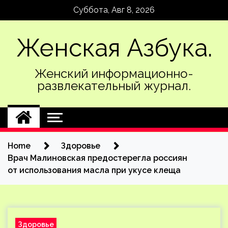
Skip
Суббота, Авг 8, 2026
to
content
Женская Азбука.
Женский информационно-
развлекательный журнал.
Home
Здоровье
Врач Малиновская предостерегла россиян
от использования масла при укусе клеща
Здоровье