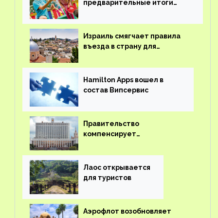
предварительные итоги
детского кешбэка
Израиль смягчает правила
въезда в страну для
иностранцев
Hamilton Apps вошел в
состав Випсервис
Правительство
компенсирует
туроператорам затраты на
вывоз россиян из-за рубежа
Лаос открывается
для туристов
Аэрофлот возобновляет