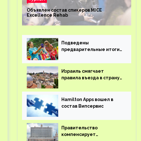
Объявлен состав спикеров MICE
Excellence Rehab
Подведены
предварительные итоги
детского кешбэка
Израиль смягчает
правила въезда в страну
для иностранцев
Hamilton Apps вошел в
состав Випсервис
Правительство
компенсирует