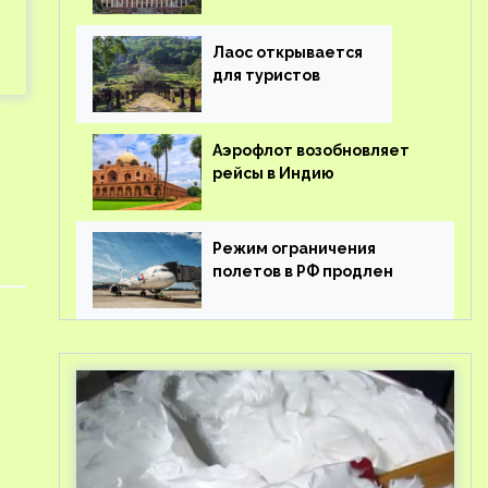
туроператорам затраты
на вывоз россиян из-за
рубежа
Лаос открывается
для туристов
Аэрофлот возобновляет
рейсы в Индию
Режим ограничения
полетов в РФ продлен