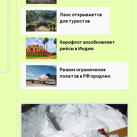
туроператорам затраты
на вывоз россиян из-за
рубежа
Лаос открывается
для туристов
Аэрофлот возобновляет
рейсы в Индию
Режим ограничения
полетов в РФ продлен