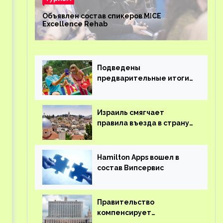
Объявлен состав спикеров MICE
Excellence Rehab
Подведены
предварительные итоги
детского кешбэка
Израиль смягчает
правила въезда в страну
для иностранцев
Hamilton Apps вошел в
состав Випсервис
Правительство
компенсирует