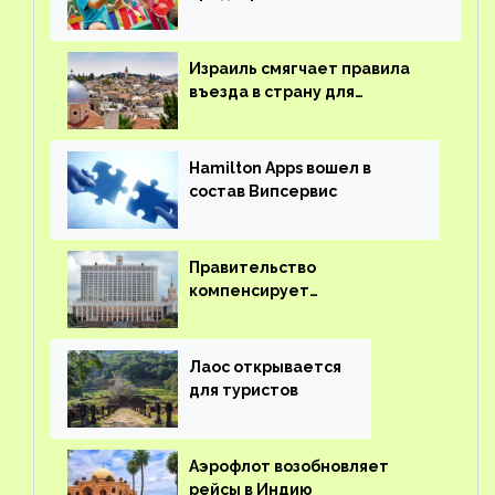
детского кешбэка
Израиль смягчает правила
въезда в страну для
иностранцев
Hamilton Apps вошел в
состав Випсервис
Правительство
компенсирует
туроператорам затраты на
вывоз россиян из-за рубежа
Лаос открывается
для туристов
Аэрофлот возобновляет
рейсы в Индию