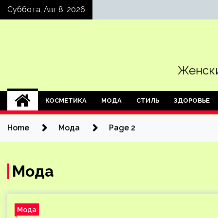
Skip
Суббота, Авг 8, 2026
to
content
Женски
КОСМЕТИКА
МОДА
СТИЛЬ
ЗДОРОВЬЕ
Home
Мода
Page 2
Мода
Мода