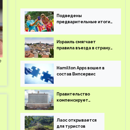
Подведены
предварительные итоги
детского кешбэка
Израиль смягчает
правила въезда в страну
для иностранцев
е
Hamilton Apps вошел в
состав Випсервис
Правительство
компенсирует
туроператорам затраты
на вывоз россиян из-за
рубежа
Лаос открывается
для туристов