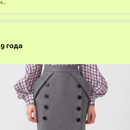
м,…
9 года