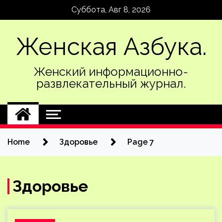
Skip
Суббота, Авг 8, 2026
to
content
Женская Азбука.
Женский информационно-
развлекательный журнал.
Home
Здоровье
Page 7
Здоровье