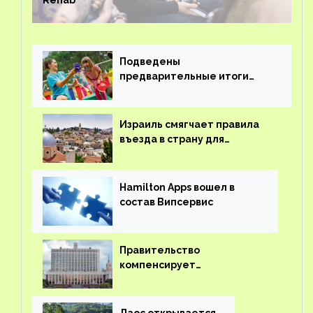
Rehab
Подведены
предварительные итоги
детского кешбэка
Израиль смягчает правила
въезда в страну для
иностранцев
Hamilton Apps вошел в
состав Випсервис
Правительство
компенсирует
туроператорам затраты на
вывоз россиян из-за рубежа