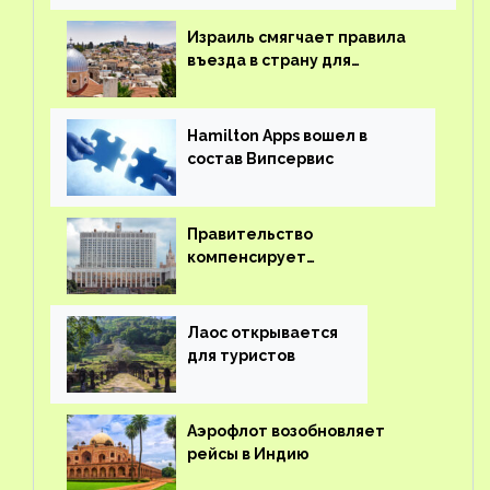
Израиль смягчает правила
въезда в страну для
иностранцев
Hamilton Apps вошел в
состав Випсервис
Правительство
компенсирует
туроператорам затраты на
вывоз россиян из-за рубежа
Лаос открывается
для туристов
Аэрофлот возобновляет
рейсы в Индию