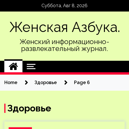
Skip
Суббота, Авг 8, 2026
to
content
Женская Азбука.
Женский информационно-
развлекательный журнал.
Home
Здоровье
Page 6
Здоровье