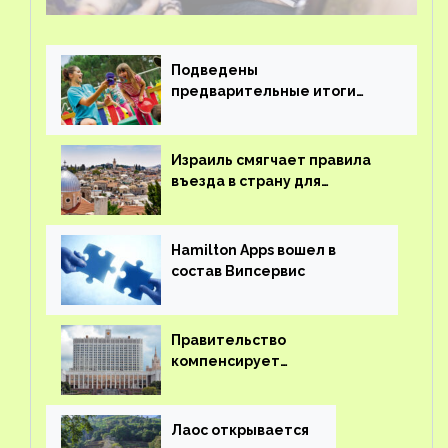
Подведены
предварительные итоги
детского кешбэка
Израиль смягчает правила
въезда в страну для
иностранцев
Hamilton Apps вошел в
состав Випсервис
Правительство
компенсирует
туроператорам затраты на
вывоз россиян из-за рубежа
Лаос открывается