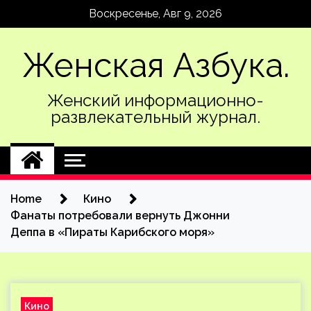
Skip
Воскресенье, Авг 9, 2026
to
content
Женская Азбука.
Женский информационно-
развлекательный журнал.
Home
Кино
Фанаты потребовали вернуть Джонни
Деппа в «Пираты Карибского моря»
Кино