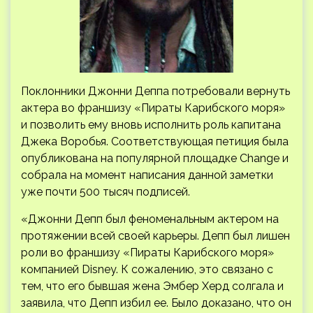
Поклонники Джонни Деппа потребовали вернуть
актера во франшизу «Пираты Карибского моря»
и позволить ему вновь исполнить роль капитана
Джека Воробья. Соответствующая петиция была
опубликована на популярной площадке Change и
собрала на момент написания данной заметки
уже
почти 500 тысяч подписей.
«Джонни Депп был феноменальным актером на
протяжении всей своей карьеры. Депп был лишен
роли во франшизу «Пираты Карибского моря»
компанией Disney. К сожалению, это связано с
тем, что его бывшая жена Эмбер Херд солгала и
заявила, что Депп избил ее. Было доказано, что он