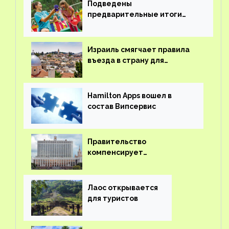
Подведены
предварительные итоги
детского кешбэка
Израиль смягчает правила
въезда в страну для
иностранцев
Hamilton Apps вошел в
состав Випсервис
Правительство
компенсирует
туроператорам затраты на
вывоз россиян из-за рубежа
Лаос открывается
для туристов