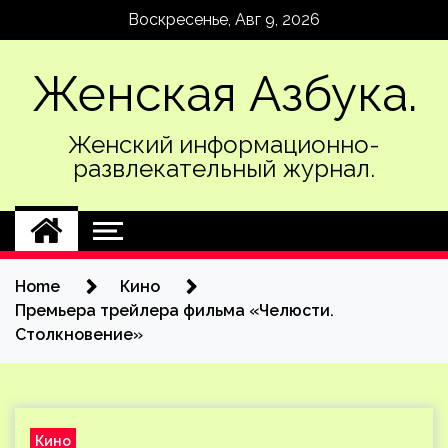
Skip
Воскресенье, Авг 9, 2026
to
content
Женская Азбука.
Женский информационно-
развлекательный журнал.
Home
Кино
Премьера трейлера фильма «Челюсти.
Столкновение»
Кино