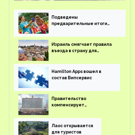
Подведены
предварительные итоги
детского кешбэка
Израиль смягчает правила
въезда в страну для
иностранцев
Hamilton Apps вошел в
состав Випсервис
Правительство
компенсирует
туроператорам затраты на
вывоз россиян из-за рубежа
Лаос открывается
для туристов