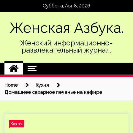
Skip
Суббота, Авг 8, 2026
to
content
Женская Азбука.
Женский информационно-
развлекательный журнал.
Home
Кухня
Домашнее сахарное печенье на кефире
Кухня