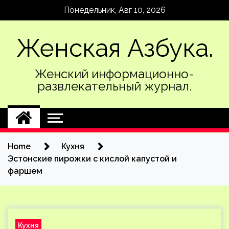
Skip
Понедельник, Авг 10, 2026
to
content
Женская Азбука.
Женский информационно-
развлекательный журнал.
Home
Кухня
Эстонские пирожки с кислой капустой и
фаршем
Кухня