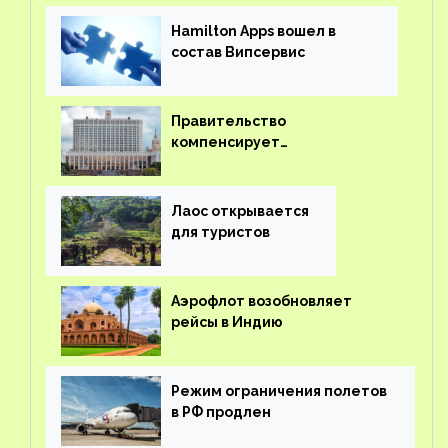
Hamilton Apps вошел в
состав Випсервис
Правительство
компенсирует
туроператорам затраты на
вывоз россиян из-за рубежа
Лаос открывается
для туристов
Аэрофлот возобновляет
рейсы в Индию
Режим ограничения полетов
в РФ продлен