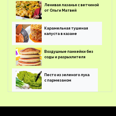
Ленивая лазанья с ветчиной
от Ольги Матвей
Карамельная тушеная
капуста в казане
Воздушные панкейки без
соды и разрыхлителя
Песто из зеленого лука
с пармезаном