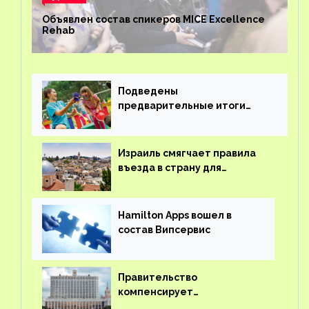
Объявлен состав спикеров MICE Excellence
Rehab
Подведены
предварительные итоги
детского кешбэка
Израиль смягчает правила
въезда в страну для
иностранцев
Hamilton Apps вошел в
состав Випсервис
Правительство
компенсирует
туроператорам затраты на