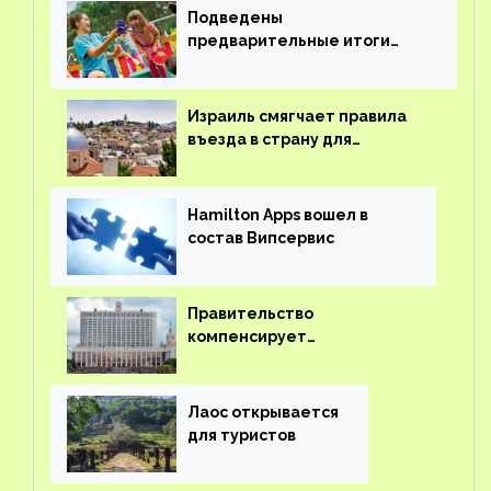
Подведены
предварительные итоги
детского кешбэка
Израиль смягчает правила
въезда в страну для
иностранцев
Hamilton Apps вошел в
состав Випсервис
Правительство
компенсирует
туроператорам затраты на
вывоз россиян из-за рубежа
Лаос открывается
для туристов