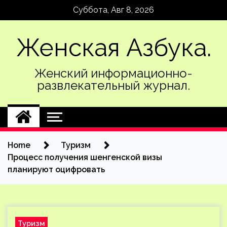
Skip
Суббота, Авг 8, 2026
to
content
Женская Азбука.
Женский информационно-
развлекательный журнал.
Home
Туризм
Процесс получения шенгенской визы
планируют оцифровать
Туризм