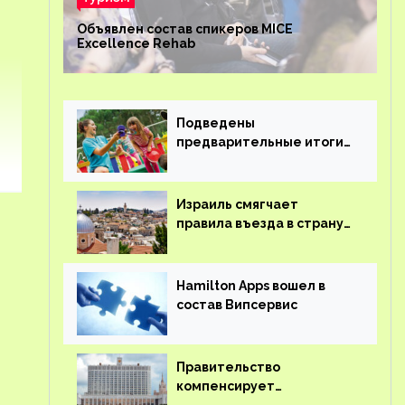
Объявлен состав спикеров MICE
Excellence Rehab
Подведены
предварительные итоги
детского кешбэка
Израиль смягчает
правила въезда в страну
для иностранцев
Hamilton Apps вошел в
состав Випсервис
Правительство
компенсирует