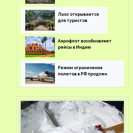
туроператорам затраты
на вывоз россиян из-за
рубежа
Лаос открывается
для туристов
Аэрофлот возобновляет
рейсы в Индию
Режим ограничения
полетов в РФ продлен