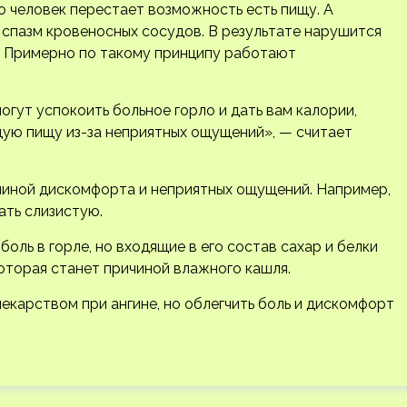
то человек перестает возможность есть пищу. А
спазм кровеносных сосудов. В результате нарушится
. Примерно по такому принципу работают
гут успокоить больное горло и дать вам калории,
дую пищу из-за неприятных ощущений», — считает
чиной дискомфорта и неприятных ощущений. Например,
ать слизистую.
ль в горле, но входящие в его состав сахар и белки
оторая станет причиной влажного кашля.
карством при ангине, но облегчить боль и дискомфорт