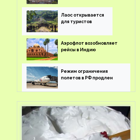
туроператорам затраты
на вывоз россиян из-за
рубежа
Лаос открывается
для туристов
Аэрофлот возобновляет
рейсы в Индию
Режим ограничения
полетов в РФ продлен