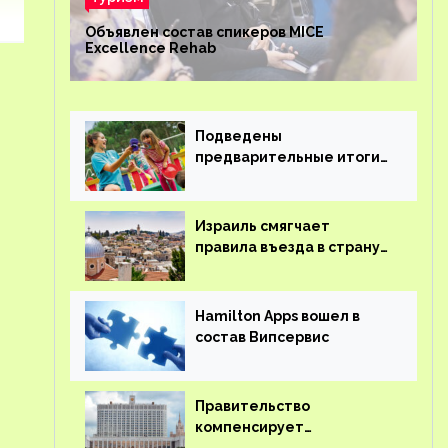
Объявлен состав спикеров MICE
Excellence Rehab
Подведены
предварительные итоги
детского кешбэка
Израиль смягчает
правила въезда в страну
для иностранцев
Hamilton Apps вошел в
состав Випсервис
Правительство
компенсирует