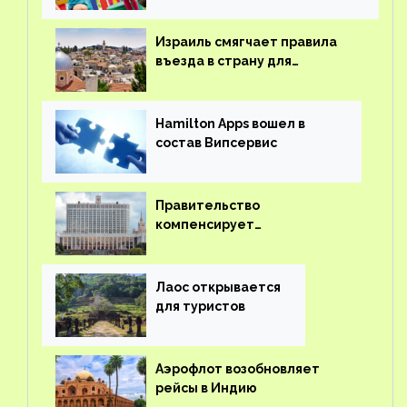
Израиль смягчает правила
въезда в страну для
иностранцев
Hamilton Apps вошел в
состав Випсервис
Правительство
компенсирует
туроператорам затраты на
вывоз россиян из-за рубежа
Лаос открывается
для туристов
Аэрофлот возобновляет
рейсы в Индию