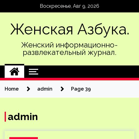
Skip
Воскресенье, Авг 9, 2026
to
content
Женская Азбука.
Женский информационно-
развлекательный журнал.
Home
admin
Page 39
admin