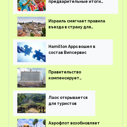
предварительные итоги
детского кешбэка
Израиль смягчает правила
въезда в страну для
иностранцев
Hamilton Apps вошел в
состав Випсервис
Правительство
компенсирует
туроператорам затраты на
вывоз россиян из-за рубежа
Лаос открывается
для туристов
Аэрофлот возобновляет