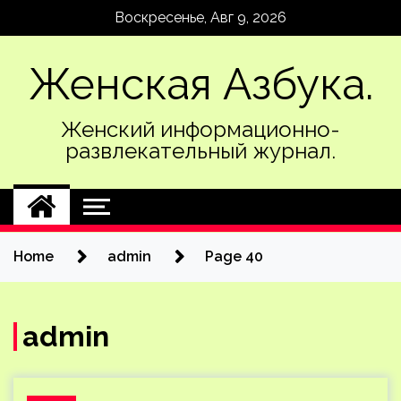
Skip
Воскресенье, Авг 9, 2026
to
content
Женская Азбука.
Женский информационно-
развлекательный журнал.
Home
admin
Page 40
admin