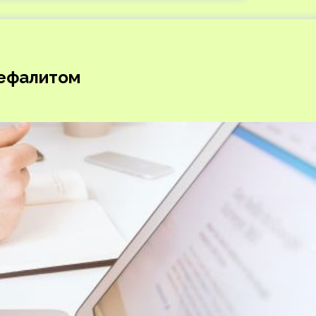
цефалитом