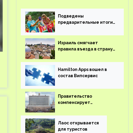
Подведены
предварительные итоги
детского кешбэка
Израиль смягчает
правила въезда в страну
для иностранцев
Hamilton Apps вошел в
состав Випсервис
Правительство
компенсирует
туроператорам затраты
на вывоз россиян из-за
рубежа
Лаос открывается
для туристов