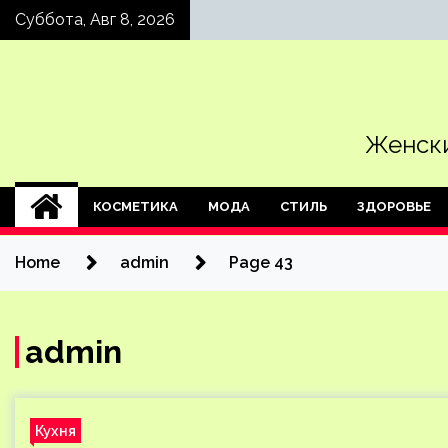
Skip
Суббота, Авг 8, 2026
to
content
Женски
КОСМЕТИКА
МОДА
СТИЛЬ
ЗДОРОВЬЕ
Home
admin
Page 43
admin
Кухня