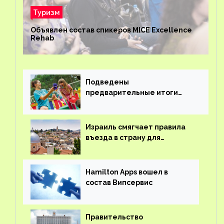
Туризм
Объявлен состав спикеров MICE Excellence
Rehab
Подведены
предварительные итоги
детского кешбэка
Израиль смягчает правила
въезда в страну для
иностранцев
Hamilton Apps вошел в
состав Випсервис
Правительство