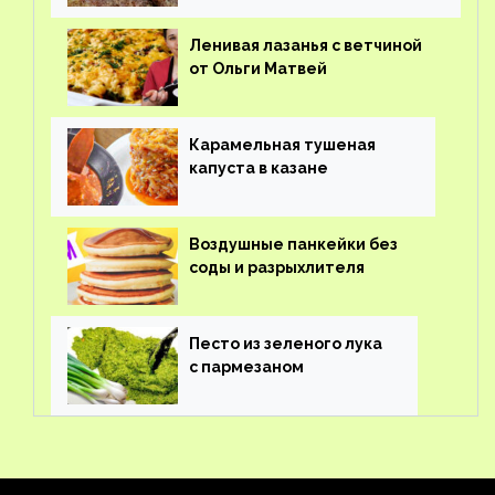
Ленивая лазанья с ветчиной
от Ольги Матвей
Карамельная тушеная
капуста в казане
Воздушные панкейки без
соды и разрыхлителя
Песто из зеленого лука
с пармезаном