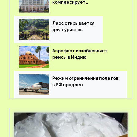
компенсирует
туроператорам затраты на
вывоз россиян из-за рубежа
Лаос открывается
для туристов
Аэрофлот возобновляет
рейсы в Индию
Режим ограничения полетов
в РФ продлен